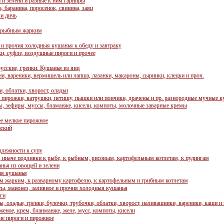
 и зелени и разные к ним гарниры
а, баранина, поросенок, свинина, заяц
и дичь
и рыбным жарким
з и прочия холодныя кушанья к обеду и завтраку
ки, суфле, воздушные пироги и прочее
усские, гренки. Кушанья из яиц
и, вареники, вермишель или лапша, лазанки, макароны, сырники, клецки и проч.
, облатки, хворост, оладьи
 пирожки, ватрушки, петишу, пышки или пончики, драчены и пр. разнородные мучные 
, зефиры, муссы, бламанже, кисели, компоты, молочные заварные кремы
ее мелкое пирожное
нский
лежности к супу
 иначе подливки к рыбе, к рыбным, рисовым, картофельным котлетам, к пудингам
нья из овощей и зелени
я кушанья
 жарким, к разварному картофелю, к картофельным и грибным котлетам
ы, маионез, заливное и прочия холодныя кушанья
ги
 оладьи, гренки, булочки, трубочки, облатки, хворост, наливашники, вареники, каши и 
ное, крем, бланманже, желе, мусс, компоты, кисели
е пироги и пирожное