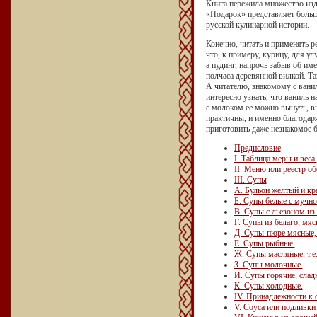
Книга пережила множество изда
«Подарок» представляет больш
русской кулинарной истории.
Конечно, читать и применять р
что, к примеру, курицу, для у
а пудинг, напрочь забыв об им
полчаса деревянной вилкой. Та
А читателю, знакомому с вани
интересно узнать, что ваниль н
с молоком ее можно вынуть, в
практичны, и именно благодар
приготовить даже незнакомое 
Предисловие
I. Таблица меры и веса.
II. Меню или реестр о
III. Супы
А. Бульон желтый и кр
Б. Супы белые с мучн
В. Супы с льезоном из 
Г. Супы из белаго, мяс
Д. Супы-пюре мясные,
Е. Супы рыбные.
Ж. Супы масляные, т.е.
З. Супы молочные.
И. Супы горячие, сладк
К. Супы холодные.
IV. Принадлежности к 
V. Соуса или подливки