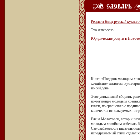
Рецепты блюд русской кухни о
Это интересно:
Юридические услуги в Новоче
Книга «Подарок молодым хозя
хозяйстве» является кулинарн
по сей день.
Этот уникальный сборник рецеп
помогающее молодым хозяйкам
книги, по сравнению с предшес
количества используемых ингр
Елена Молоховец, автор книги,
молодым хозяйкам избежать б
Самозабвенность писательницы
неподражаемый стиль сделал к