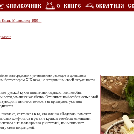
т Елены Молоховец, 1901 г.
ркасске
йкам или средство к уменьшению расходов в домашнем
ым бестселлером XIX века, не потерявшим своей актуальности
тов русской кухни изначально издавался как пособие,
 вести домашнее хозяйство. Отличительной особенностью этой
твующими, является точное, а не примерное, указание
едиентов.
 писала ее, свято веря в то, что именно «Подарок» поможет
ытовых конфликтов и развить крепкие семейные отношения.
 сначала вызывала иронию у читателей, но именно этот
нигу столь популярной.