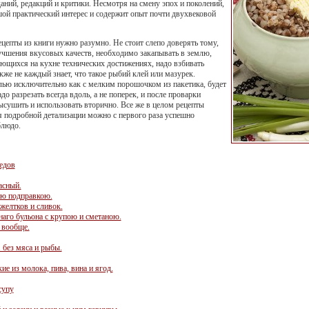
ний, редакций и критики. Несмотря на смену эпох и поколений,
ой практический интерес и содержит опыт почти двухвековой
ецепты из книги нужно разумно. Не стоит слепо доверять тому,
лучшения вкусовых качеств, необходимо закапывать в землю,
еющихся на кухне технических достижениях, надо взбивать
кже не каждый знает, что такое рыбий клей или мазурек.
лью исключительно как с мелким порошочком из пакетика, будет
адо разрезать всегда вдоль, а не поперек, и после проварки
ысушить и использовать вторично. Все же в целом рецепты
я подробной детализации можно с первого раза успешно
блюдо.
бедов
асный.
ою подправкою.
желтков и сливок.
наго бульона с крупою и сметаною.
 вообще.
 без мяса и рыбы.
ие из молока, пива, вина и ягод.
супу