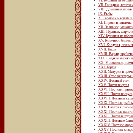
VI. Кушанья из овощей
VII. Говядина, телятин
VIII. Домашния птицы 
IX. Рыбы
X. Салаты к мясным 
ХI. Пироги и паштеты
XII. Заливное, майоне
XIII. Пудинги, шарлот
XIV. Кушанья из яблок
XV. Блинчики, блины р
XVI. Колдуны, пельмен
XVII. Каши
XVIII. Вафли, трубочки
XIX. Сладкие пироги и
XX. Мороженое, кремы
XXI. Торты
XXII. Мазурки и проч
XXIII. Стол вегетарья
XXIV. Постный стол
XXV. Постные супы
XXVI. Постныя принад
XXVII. Постные соуса,
XXVIII. Постныя куша
XXIX. Постныя рыбны
ХХХ. Салаты к рыбным
ХХХI. Постные паштет
ХХХII. Постные пудин
ХХХIII. Постные блины,
ХХХIV. Постное мороже
ХХХV. Постные сладки