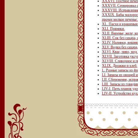
ХХХVI. Постное печен
ХХХVII. Сервировка с
ХХХVIII. Исправление
XXXIX. Бабы малоросси
прочее мелкое печенье 
XL. Пасхи и крашеныя 
XLI. Пряники.
XLII. Варенье, желе, к
ХLIII. Сок без сахара,
XLIV. Наливки, вишняк
XLV. Водки без сахара,
XLVI. Квас, пиво, мед.
XLVII. Заготовка уксус
XLVIII. Сливочное и пр
XLIX. Дрожжи и хлеб.
L. Разные запасы из фр
LI. Запасы из овощей и
LII. Сбережение, испра
LIII. Запасы из говяди
LIV-I. Пять планов уд
LIV-II. Устройство кух