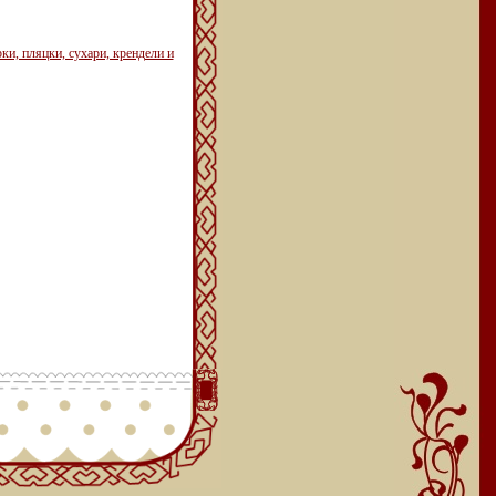
ки, пляцки, сухари, крендели и