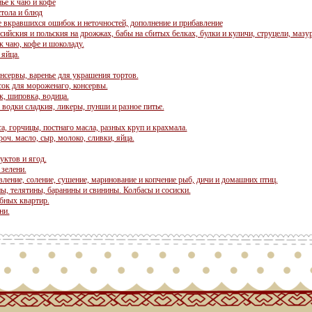
ье к чаю и кофе
тола и блюд
 вкравшихся ошибок и неточностей, дополнение и прибавление
йския и польския на дрожжах, бабы на сбитых белках, булки и куличи, струцели, мазур
к чаю, кофе и шоколаду.
яйца.
онсервы, варенье для украшения тортов.
 сок для мороженаго, консервы.
, шиповка, водица.
 водки сладкия, ликеры, пунши и разное питье.
а, горчицы, постнаго масла, разных круп и крахмала.
оч. масло, сыр, молоко, сливки, яйца.
уктов и ягод.
 зелени.
вление, соление, сушение, маринование и копчение рыб, дичи и домашних птиц.
ны, телятины, баранины и свинины. Колбасы и сосиски.
обных квартир.
ни.