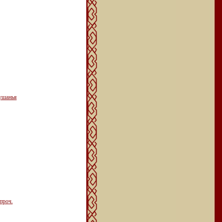
кушанья
проч.