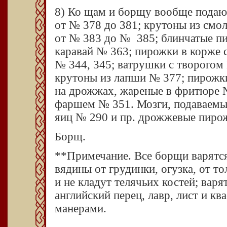
8) Ко щам и борщу вообще подают
от № 378 до 381; крутоны из смо
от № 383 до № 385; блинчатые п
каравай № 363; пирожки в корже
№ 344, 345; ватрушки с творогом
крутоны из лапши № 377; пирожки
на дрожжах, жареные в фритюре 
фаршем № 351. Мозги, подаваемые
яиц № 290 и пр. дрожжевые пиро
Борщ.
**Примечание. Все борщи варятся 
вядины от грудинки, огузка, от то
и не кладут телячьих костей; варя
английский перец, лавр, лист и к
манерами.