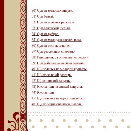
30) Суп из молодых индеек.
31) Суп белый.
32) Суп из соленых рыжиков.
33) Суп валахский, белый.
34) Суп из рубцов.
35) Суп из молодаго свекольника.
36) Суп из телячьих почек.
37) Суп разсольник с почкою.
38) Разсольник с гусиными потрохами.
39) Суп рыбный на мясном бульоне.
40) Щи зеленыя из молодой крапивы.
41) Щи из зеленой разсады.
42) Щи из кислой капусты.
43) Кислыя щи из свежей капусты.
44) Кислыя щи.
45) Щи зеленыя из одного щавеля.
46) Щи из маринованного щавеля.