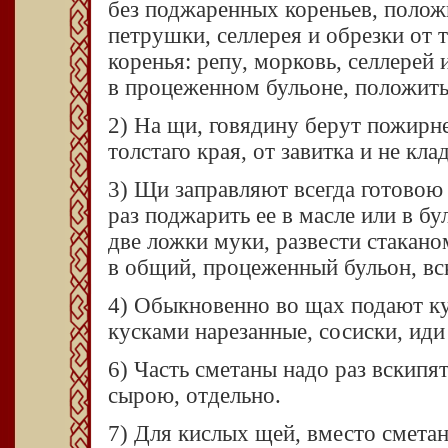
без поджаренных кореньев, положив
петрушки, селлерея и обрезки от 
коренья: pепy, морковь, селлерей 
в процеженном бульоне, положить
2) На щи, говядину берут пожирне
толстаго края, от завитка и не кла
3) Щи заправляют всегда готово
раз поджарить ее в масле или в б
две ложки муки, развести стакано
в общий, процеженный бульон, вс
4) Обыкновенно во щах подают ку
кусками нарезанные, сосиски, иди
6) Часть сметаны надо раз вскипя
сырою, отдельно.
7) Для кислых щей, вместо сметан