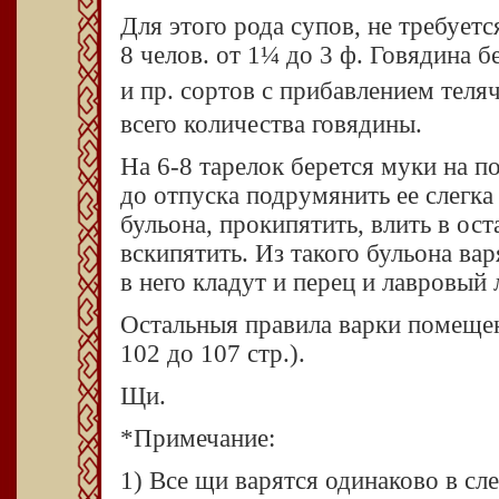
Для этого рода супов, не требуетс
8 челов. от 1¼ до 3 ф. Говядина б
и пр. сортов с прибавлением теля
всего коли­чества говядины.
На 6-8 тарелок берется муки на по
до отпуска подрумянить ее слегка
бульона, прокипятить, влить в ос
вскипятить. Из такого бульона ва
в него кладут и перец и лавровый 
Остальныя правила варки помещен
102 до 107 стр.).
Щи.
*Примечание:
1) Bсе щи варятся одинаково в сле