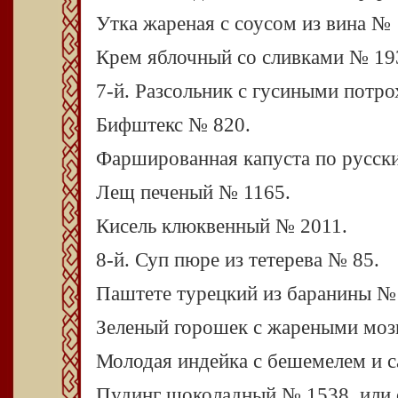
Утка жареная с соусом из вина № 
Крем яблочный со сливками № 19
7-й. Разсольник с гусиными потр
Бифштекс № 820.
Фаршированная капуста по русск
Лещ печеный № 1165.
Кисель клюквенный № 2011.
8-й. Суп пюре из тетерева № 85.
Паштете турецкий из баранины №
Зеленый горошек с жареными мо
Молодая индейка с бешемелем и с
Пудинг шоколадный № 1538, или с