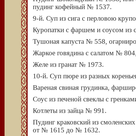
пудинг кофейный № 1537.
9-й. Суп из сига с перловою круп
Куропатки с фаршем и соусом из 
Тушоная капуста № 558, огарнир
Жаркое говядина с салатом № 804
Желе из гранат № 1973.
10-й. Суп пюре из разных коренье
Вареная свиная грудинка, фаршир
Соус из печеной свеклы с гренкам
Котлеты из зайца № 991.
Пудинг краковский из смоленских
от № 1615 до № 1632.