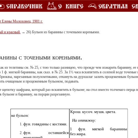
т Елены Молоховец, 1901 г.
ый и красный.
→
26) Бульон из баранины с точеными кореньями.
ранины с точеными кореньями.
ак из телятины см. № 25, с тою только разницею, что прежде чем изжарить баранину, ее
 1 ф. мягкой баранины, как сказ. в № 25. За 1½ часа вскипятить в соленой воде точеные 
и брюквы, нарезанныя полуломтиками, откинуть на дурхшлаг залить процеженным бульон
алить очищеным и процеженным бульоном, подавать.
е щепотку шафрана, который раз вски­пятить в бульоне; на стол вместо толченаго перца 
 бульоне и баранину, на порции разрезанную.
Крош. кусоч. мушк. цвета.
на бульон:
На оттяжку:
фун. говядины с костями.
1 фун. мягкой баранины
фун. оставшейся
без жира.
вчерашней