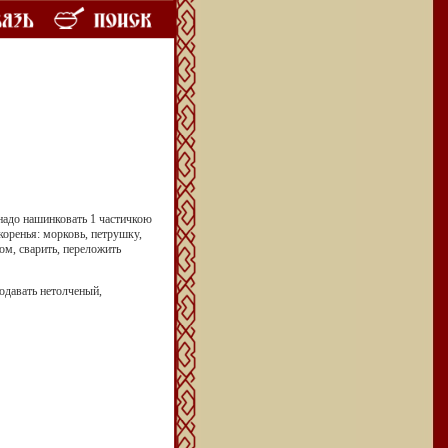
 надо нашинковать 1 частичкою
коренья: морковь, петрушку,
ом, сварить, переложить
подавать нетолченый,