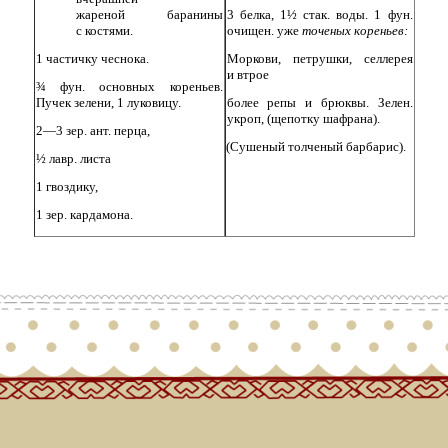
жареной баранины
3 белка, 1½ стак. воды. 1 фун.
с костями.
очищен. уже
точеных кореньев:
1 частичку чеснока.
Моркови, петрушки, селлерея
и втрое
¾ фун. основных кореньев.
Пучек зелени, 1 луковицу.
более репы и брюквы. Зелен.
укроп,
(щепотку
шафрана).
2—3 зер. ант. перца,
(Сушеный
толченый барбарис).
½ лавр. листа
1 гвоздику,
1 зер. кардамона.