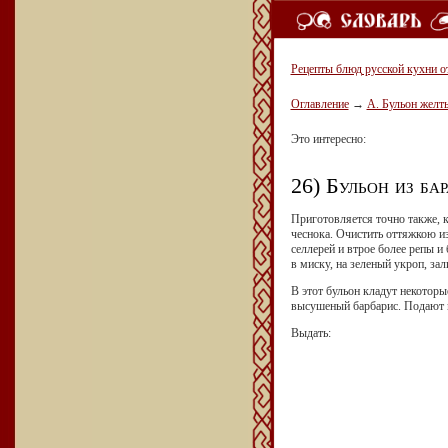
Рецепты блюд русской кухни о
Оглавление
→
А. Бульон желт
Это интересно:
26) Бульон из ба
Приготовляется точно также, к
чеснока. Очистить оттяжкою из
селлерей и втрое более репы 
в миску, на зеленый укроп, з
В этот бульон кладут некоторы
высушеный барбарис. Подают в
Выдать: