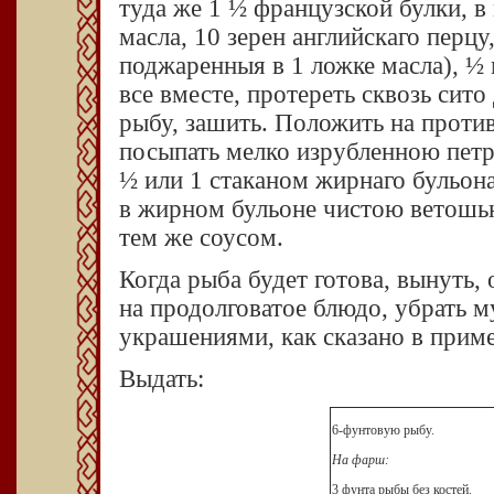
туда же 1 ½ французской булки, 
масла, 10 зерен английскаго перцу
поджаренныя в 1 ложке масла), ½ 
все вместе, протереть сквозь си
рыбу, зашить. Положить на проти
посыпать мелко изрубленною петр
½ или 1 стаканом жирнаго бульон
в жирном бульоне чистою ветошью,
тем же соусом.
Когда рыба будет готова, вынуть, 
на продолговатое блюдо, убрать 
украшениями, как сказано в прим
Выдать:
6-фунтовую рыбу.
На фарш:
3 фунта рыбы без костей.