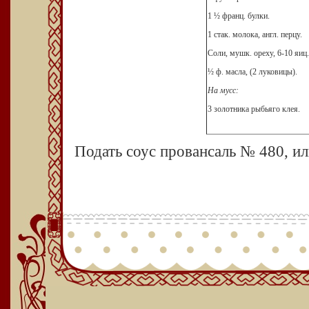
1 ½ франц. булки.
1 стак. молока, англ. перцу.
Соли, мушк. ореху, 6-10 яиц.
½ ф. масла,
(2
луковицы).
На мусс:
3 золотника рыбьяго клея.
Подать соус провансаль № 480, и