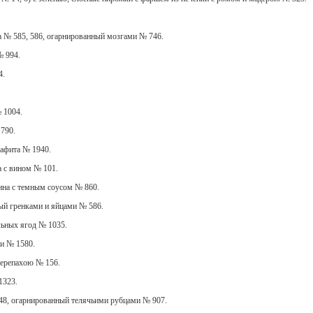
а № 585, 586, огарнированный мозгами № 746.
№ 994.
4.
 1004.
790.
афита № 1940.
а с вином № 101.
ина с темным соусом № 860.
ый гренками и яйцами № 586.
ьных ягод № 1035.
и № 1580.
 черепахою № 156.
1323.
48, огарнированный телячьими рубцами № 907.