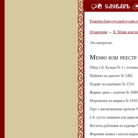
Рецепты блюд русской кухни о
Оглавление
→
II. Меню или ре
Это интересно:
Меню или реестр о
Обед 1-й. Бульон № 1 с точен
Майонез из цыплят № 1462.
Пудинг из каштанов № 1514.
Жаркое дичь с салатом № 1089
Мороженое из ананаса № 1910.
Торт с апельсиновым кремом 
2-й. суп из шпината или щавел
Котлеты рубленыя из курицы №
Жареныя ножки с кислосладки