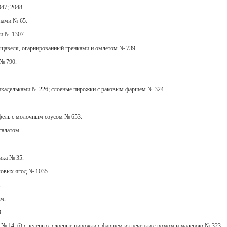
47; 2048.
нами № 65.
и № 1307.
 щавеля, огарнированный гренками и омлетом № 739.
№ 790.
рикадельками № 226; слоеные пирожки с раковым фаршем № 324.
офель с молочным соусом № 653.
салатом.
ика № 35.
ловых ягод № 1035.
.
м.
.
 № 14, б) с зеленью; слоеные пирожки с фаршем из печенки с ромом и мадерою № 323.