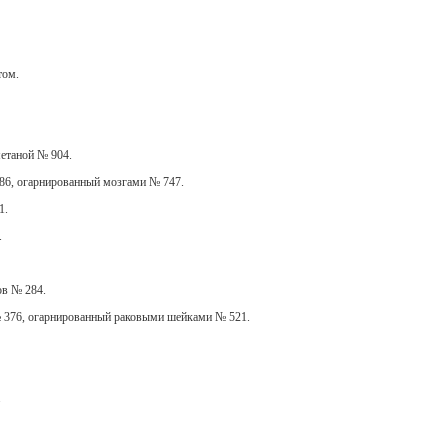
том.
метаной № 904.
86, огарнированный мозгами № 747.
1.
.
ов № 284.
376, огарнированный раковыми шейками № 521.
.