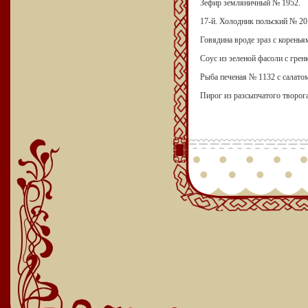
Зефир земляничный № 1952.
17-й. Холодник польский № 20
Говядина вроде зраз с коренья
Соус из зеленой фасоли с грен
Рыба печеная № 1132 с салато
Пирог из разсыпчатого творог