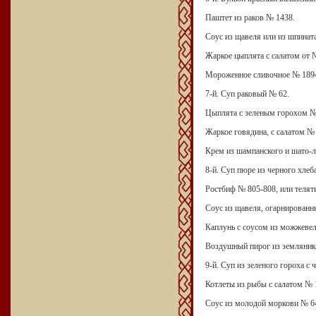
Паштет из раков № 1438.
Соус из щавеля или из шпинат
Жаркое цыплята с салатом от 
Мороженное сливочное № 189
7-й. Суп раковый № 62.
Цыплята с зеленым горохом №
Жаркое говядина, с салатом № 
Крем из шампанского и шато-л
8-й. Суп пюре из черного хлеб
Ростбиф № 805-808, или телят
Соус из щавеля, огарнированн
Каплунь с соусом из можжевел
Воздушный пирог из земляник
9-й. Суп из зеленого гороха с
Котлеты из рыбы с салатом № 
Соус из молодой моркови № 6