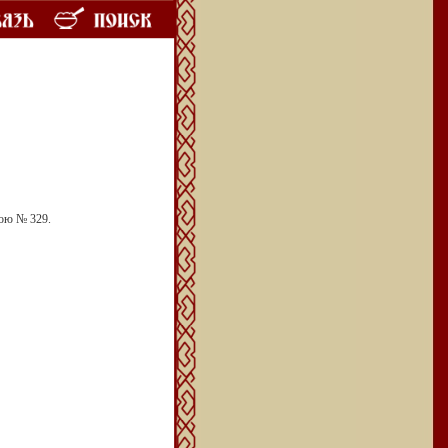
тою № 329.