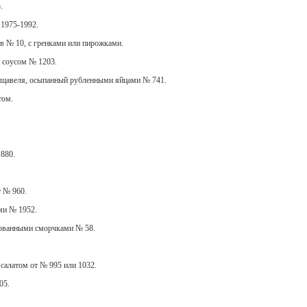
.
 1975-1992.
в № 10, с гренками или пирожками.
 соусом № 1203.
з щавеля, осыпанный рубленными яйцами № 741.
том.
880.
т № 960.
ми № 1952.
рованными сморчками № 58.
салатом от № 995 или 1032.
05.