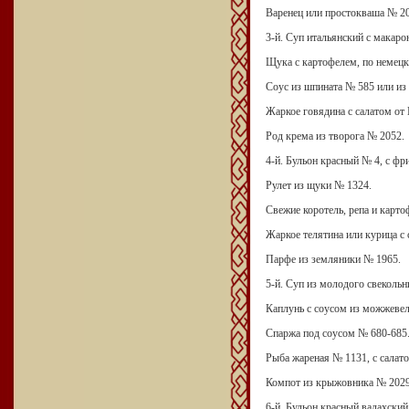
Варенец или простокваша № 20
3-й. Суп итальянский с макаро
Щука с картофелем, по немецк
Соус из шпината № 585 или из
Жаркое говядина с салатом от 
Род крема из творога № 2052.
4-й. Бульон красный № 4, с ф
Рулет из щуки № 1324.
Свежие коротель, репа и карт
Жаркое телятина или курица с 
Парфе из земляники № 1965.
5-й. Суп из молодого свекольн
Каплунь с соусом из можжеве
Спаржа под соусом № 680-685
Рыба жареная № 1131, с салато
Компот из крыжовника № 2029
6-й. Бульон красный валахский