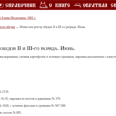
т Елены Молоховец, 1901 г.
естр обедов
→
Меню или реестр обедов II и III-го разряда. Июнь.
бедов II и III-го разряда. Июнь.
ыми кореньями, свежим картофелем и зеленым горошком; пирожки разсыпчатые с капус
.
№ 2116.
я № 45; пирожки из мозгов в раковинах № 370.
 1028, с зеленою фасолью и гренками № 507-508.
м соусом № 895.