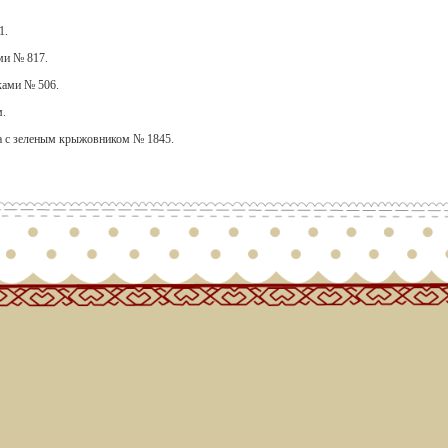
1.
ми № 817.
ками № 506.
м.
а с зеленым крыжовником № 1845.