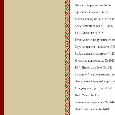
Пилав из баранины от № 943.
Артишоки в малаге № 530.
Жаркое говядина № 791 с сала
Крем земляничный № 1936ю
14-й. Окрошка № 202.
Телячья печенка тушеная со с
Соус из щавеля и шпината № 5
Рыба жареная с салатом № 113
Кисель из крыжовника № 2013
15-й. Пирог с рыбою № 1382.
Бульон № 1, с клецками из рак
Вылущенный зеленый горох № 
Холодец из ягод от № 207-210.
16-й. Уха от № 117.
Заливное из поросенка № 1444
Паштет из цыплят № 1418.