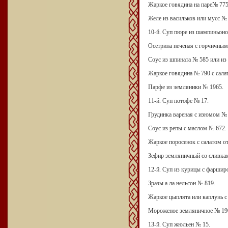
Жаркое говядина на паре№ 775
Желе из васильков или мусс №
10-й. Суп пюре из шампиньоно
Осетрина печеная с горчичным
Соус из шпината № 585 или и
Жаркое говядина № 790 с сала
Парфе из земляники № 1965.
11-й. Суп потофе № 17.
Грудинка вареная с изюмом № 
Соус из репы с маслом № 672.
Жаркое поросенок с салатом о
Зефир земляничный со сливка
12-й. Суп из курицы с фарши
Зразы а ла нельсон № 819.
Жаркое цыплята или каплунь с 
Мороженое земляничное № 19
13-й. Суп жюльен № 15.