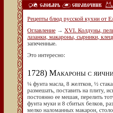
Рецепты блюд русской кухни от Е
Оглавление
→
XVI. Колдуны, пел
лазанки, макароны, сырники, клец
запеченные.
Это интересно:
1728) Макароны с яични
¼ фунта масла, 8 желтков, ½ ста
размешать, поставить на плиту, и
постоянно ее мешая, перелить тот
фунта муки и 8 сбитых белков, ра
мелко наломанных макарон, столо