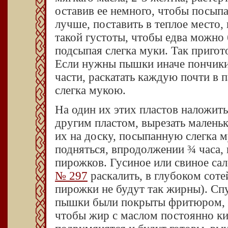
оставив ее немного, чтобы посыпа
лучше, поставить в теплое место,
такой густоты, чтобы едва можно 
подсыпая слегка муки. Так пригот
Если нужны пышки иначе пончики,
части, раскатать каждую почти в 
слегка мукою.
На один их этих пластов наложит
другим пластом, вырезать маленьк
их на доску, посыпанную слегка м
подняться, впродолжении ¾ часа, 
пирожков. Гусиное или свиное са
№ 297
раскалить, в глубоком соте
пирожки не будут так жирны). Спу
пышки были покрыты фритюром, ж
чтобы жир с маслом постоянно ки