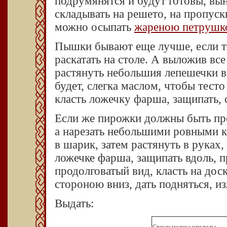
подрумянятся и будут готовы, в
складывать на решето, на пропуск
можно осыпать
жареною петрушк
Пышки бывают еще лучше, если тес
раскатать на столе. А выложив все 
растянуть небольшия лепешечки в
будет, слегка маслом, чтобы тест
класть ложечку фарша, защипать, с
Если же пирожки должны быть прод
а нарезать небольшими ровными к
в шарик, затем растянуть в руках
ложечке фарша, защипать вдоль, 
продолговатый вид, класть на до
стороною вниз, дать подняться, и
Выдать:
Стакан молока иди воды.