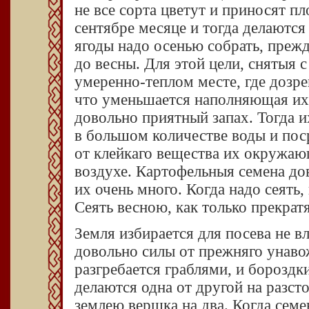
не все сорта цветут и приносят пл
сентябре месяце и тогда делаются
ягоды надо осенью собрать, прежд
до весны. Для этой цели, снятыя 
умеренно-теплом месте, где дозре
что уменьшается наполняющая их 
довольно приятный запах. Тогда 
в большом количестве воды и пос
от клейкаго вещества их окружаю
воздухе. Картофельныя семена до
их очень много. Когда надо сеять
Сеять весною, как только прекрат
Земля избирается для посева не 
довольно силы от прежняго унаво
разгребается граблями, и бороздк
делаются одна от другой на разст
землею вершка на два. Когда сем