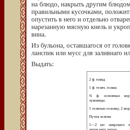
на блюдо, накрыть другим блюдом,
правильными кусочками, положить
опустить в него и отдельно отвар
нарезанную мясную кнель и укроп
вина.
Из бульона, оставшагося от голов
ланспик или мусс для заливнаго и
Выдать:
2 ф. говяд.
1 ф. теляч. голяш.
¾ ф. основных кор
луковицы.
1 телячью головку, 2 мор
Пучек зелени.
1—2 шт. лавроваго л
зерен англ. перца.