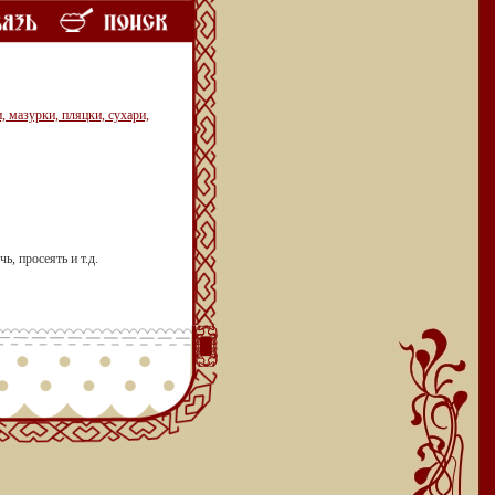
 мазурки, пляцки, сухари,
, просеять и т.д.