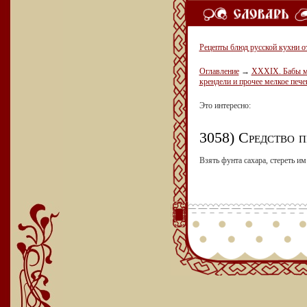
Рецепты блюд русской кухни о
Оглавление
→
XXXIX. Бабы мал
крендели и прочее мелкое пече
Это интересно:
3058) Средство п
Взять фунта сахара, стереть им