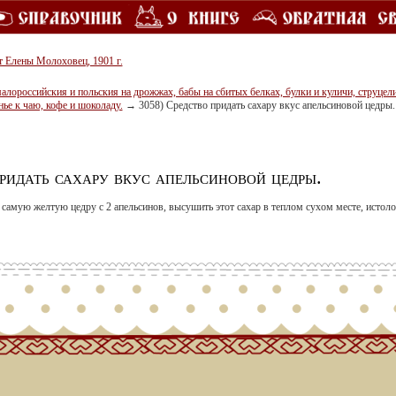
т Елены Молоховец, 1901 г.
ороссийския и польския на дрожжах, бабы на сбитых белках, булки и куличи, струцели,
нье к чаю, кофе и шоколаду.
→
3058) Средство придать сахару вкус апельсиновой цедры.
ридать сахару вкус апельсиновой цедры.
 самую желтую цедру с 2 апельсинов, высушить этот сахар в теплом сухом месте, истолочь