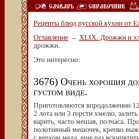
Рецепты блюд русской кухни от Е
Оглавление
→
XLIX. Дрожжи и хл
дрожжи.
Это интересно:
3676) Очень хорошия д
густом виде.
Приготовляются впродолжении 12 ч
2 лота или 3 горсти хмелю, залить
варить, часто мешая, полчаса. Пр
полотняный мешочек, крепко выж
с верхом меда, еще раз вскипятить