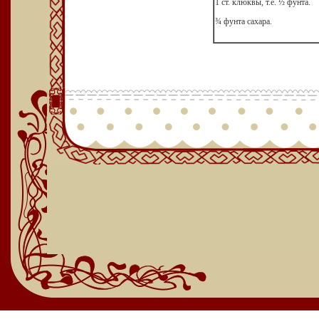
1 ст. клюквы, т.е. ½ фунта.
¾ фунта сахара.