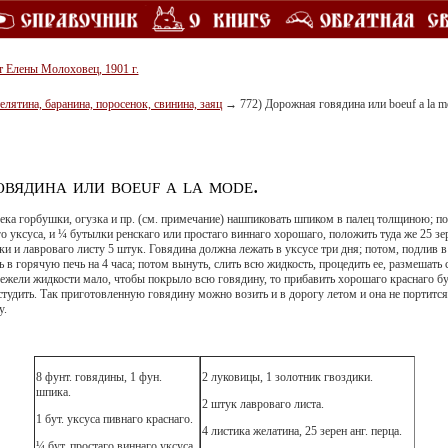
т Елены Молоховец, 1901 г.
телятина, баранина, поросенок, свинина, заяц
→
772) Дорожная говядина или boeuf a la m
вядина или boeuf a la mode.
ека горбушки, огузка и пр.
(см
. примечание) нашпиковать шпиком в палец толщиною; п
го уксуса, и ¼ бутылки ренскаго или простаго виннаго хорошаго, положить туда же 25 зер
ки и лавроваго листу 5 штук. Говядина должна лежать в уксусе три дня; потом, подлив 
ть в горячую печь на 4 часа; потом вынуть, слить всю жидкость, процедить ее, размешат
 ежели жидкости мало, чтобы покрыло всю говядину, то прибавить хорошаго краснаго бул
астудить. Так приготовленную говядину можно возить и в дорогу летом и она не портится
у.
8 фунт. говядины, 1 фун.
2 луковицы, 1 золотник гвоздики.
шпика.
2 штук лавроваго листа.
1 бут. уксуса пивнаго краснаго.
4 листика желатина, 25 зерен анг. перца.
¼ бут. простаго виннаго уксуса.