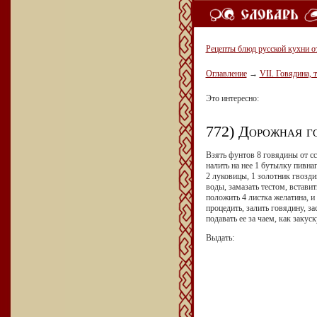
Рецепты блюд русской кухни о
Оглавление
→
VII. Говядина, 
Это интересно:
772) Дорожная го
Взять фунтов 8 говядины от сс
налить на нее 1 бутылку пивна
2 луковицы, 1 золотник гвозди
воды, замазать тестом, встави
положить 4 листка желатина, и
процедить, залить говядину, з
подавать ее за чаем, как закуск
Выдать: