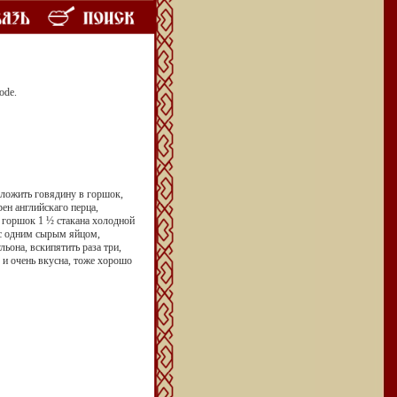
ode.
оложить говядину в горшок,
ен английскаго перца,
в горшок 1 ½ стакана холодной
ь с одним сырым яйцом,
ьона, вскипятить раза три,
 и очень вкусна, тоже хорошо