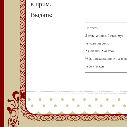
в прим.
Выдать:
На тесто:
3 стак. молока, 2 стак. муки.
¾ ложечки соли,
2 яйца или 2 желтка.
⅛ ф. шпека или почечнаго жи
¼ фун. масла