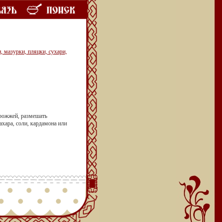
 мазурки, пляцки, сухари,
 дрожжей, размешать
ахара, соли, кардамона или