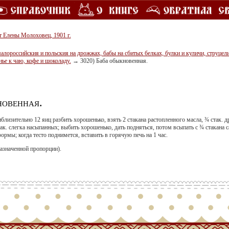
т Елены Молоховец, 1901 г.
ороссийския и польския на дрожжах, бабы на сбитых белках, булки и куличи, струцели,
нье к чаю, кофе и шоколаду.
→
3020) Баба обыкновенная.
новенная.
риблизительно 12 яиц разбить хорошенько, взять 2 стакана растопленного масла, ¾ стак.
ак. слегка насыпанных; выбить хорошенько, дать подняться, потом всыпать с ¾ стакана с
ормы; когда тесто поднимется, вставить в горячую печь на 1 час.
назначенной пропорции).