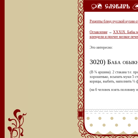
Рецепты блюд русской кухни о
Оглавление
→
XXXIX. Бабы мал
крендели и прочее мелкое пече
Это интересно:
3020) Баба обык
(
В ¾ аршина). 2 стакана т.е. п
хорошенько, всыпать муки 5 ст
корицы, выбить, наполнить ⅓ ф
(
на 6 человек взять половину 