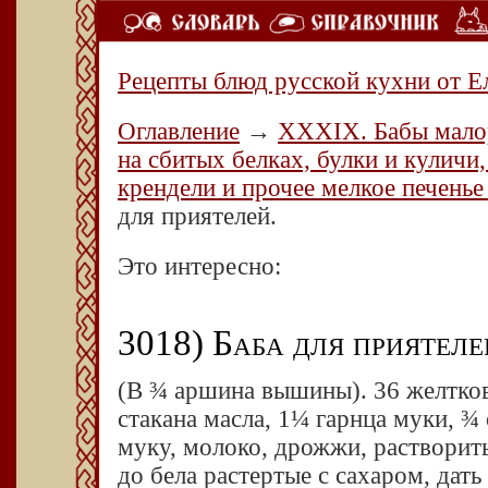
Рецепты блюд русской кухни от Е
Оглавление
→
XXXIX. Бабы малор
на сбитых белках, булки и куличи,
крендели и прочее мелкое печенье
для приятелей.
Это интересно:
3018) Баба для приятеле
(
В ¾ аршина вышины). 36 желтков, 
стакана масла, 1¼ гарнца муки, ¾
муку, молоко, дрожжи, растворить
до бела растертые с сахаром, дать