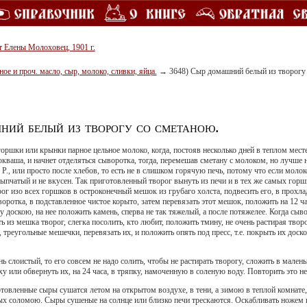
т Елены Молоховец, 1901 г.
ое и проч. масло, сыр, молоко, сливки, яйца.
→
3648) Сыр домашний белый из творогу 
ний белый из творогу со сметаною.
оршки или крынки парное цельное молоко, когда, постояв несколько дней в теплом месте, 
токваша, и начнет отделяться сыворотка, тогда, перемешав сметану с молоком, но лучше н
. Р., или просто после хлебов, то есть не в слишком горячую печь, потому что если молок
сыпчатый и не вкусен. Так приготовленный творог вынуть из печи и в тех же самых горш
рог изо всех горшков в остроконечный мешок из грубаго холста, подвесить его, в прохла
оротка, в подставленное чистое корыто, затем перевязать этот мешок, положить на 12 час
у доскою, на нее положить камень, сперва не так тяжелый, а после потяжелее. Когда сыво
 из мешка творог, слегка посолить, кто любит, положить тмину, не очень растирая творо
 треугольные мешечки, перевязать их, и положить опять под пресс, т.е. покрыть их доск
ь слоистый, то его совсем не надо солить, чтобы не растирать творогу, сложить в мален
ху или обвернуть их, на 24 часа, в тряпку, намоченную в соленую воду. Повторить это не
овленные сыры сушатся летом на открытом воздухе, в тени, а зимою в теплой комнате, 
ых соломою. Сыры сушеные на солнце или близко печи трескаются. Оскабливать ножем