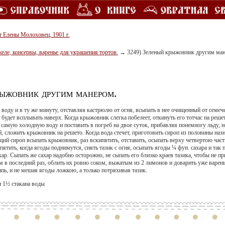
т Елены Молоховец, 1901 г.
желе, консервы, варенье для украшения тортов.
→
3249) Зеленый крыжовник другим ман
рыжовник другим манером.
воду и в ту же минуту, отставляя кастрюлю от огня, всыпать в нее очищенный от семе
будет всплывать наверх. Когда крыжовник слегка побелеет, откинуть его тотчас на реш
 самую холодную воду и поставить в погреб на двое суток, прибавляя понемногу льду, н
 сложить крыжовник на решето. Когда вода стечет, приготовить сироп из половины назнач
пящий сироп всыпать крыжовник, раз вскипятить, отставить, осыпать верху четвертою час
пятить, когда ягоды поднимутся, снять тазик с огня, осыпать ягоды ¼ фун. сахара и так 
ар. Сыпать же сахар надобно осторожно, не сыпать его близко краев тазика, чтобы не пр
 в последний раз, облить их ровно соком, выжатым из 2 лимонов и доварить уже варень
ипь, и не мешая ягоды ложкою, а только потряхивая тазик.
и 1½ стакана воды