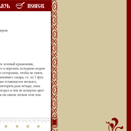
ером.
чек зеленый крыжовник,
ето и перелить холодною водою
о осторожно, чтобы не смять
еннаго сахара, т.е. из 1 фун.
тью оставшагося мелкаго,
повторять раза четыре, пока
игорел и тем не испортил цвет
е на самом легком огне или