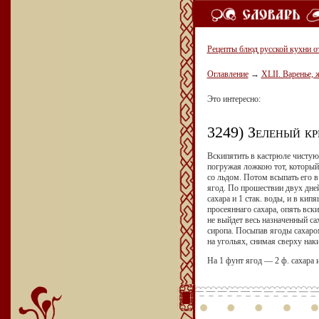
Рецепты блюд русской кухни о
Оглавление
→
XLII. Варенье, 
Это интересно:
3249) Зеленый к
Вскипятить в кастрюле чистую 
погружая ложкою тот, который 
со льдом. Потом всыпать его в
ягод. По прошествии двух дней,
сахара и 1 стак. воды, и в ки
просеяннаго сахара, опять вски
не выйдет весь назначенный сах
сиропа. Посыпав ягоды сахаром
на угольях, снимая сверху нак
На 1 фунт ягод — 2 ф. сахара 