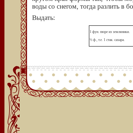
воды со снегом, тогда разлить в б
Выдать:
1 фун. пюре из земляники.
½ ф., т.е. 1 стак. сахара.