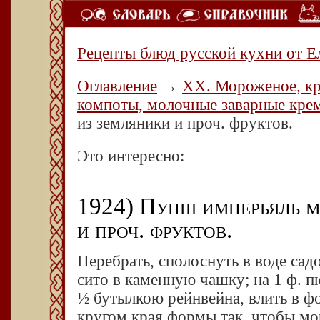
Рецепты блюд русской кухни от Е
Оглавление
→
XX. Мороженое, кр
компоты, молочные заварные кре
из земляники и проч. фруктов.
Это интересно:
1924) Пунш имперьяль м
и проч. фруктов.
Перебрать, сполоснуть в воде сад
сито в каменную чашку; на 1 ф. пю
½ бутылкою рейнвейна, влить в фо
кругом края формы так, чтобы мо