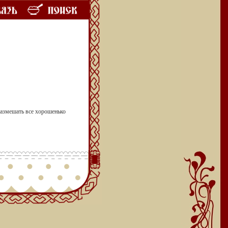
размешать все хорошенько