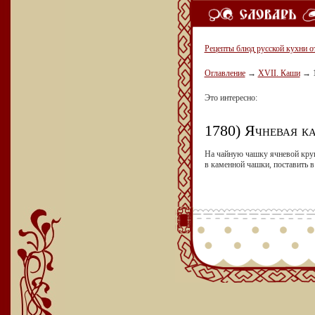
Рецепты блюд русской кухни о
Оглавление
→
XVII. Каши
→
Это интересно:
1780) Ячневая ка
На чайную чашку ячневой круп
в каменной чашки, поставить в