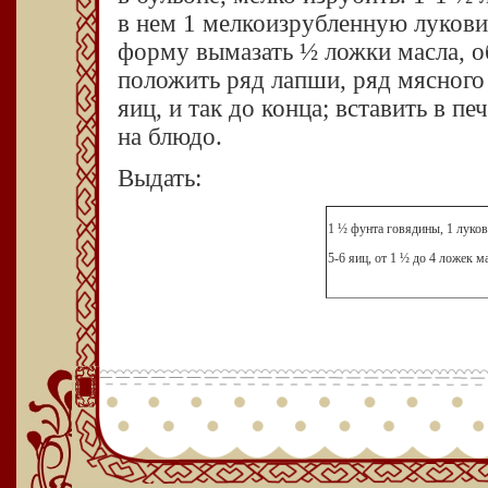
в нем 1 мелкоизрубленную лукови
форму вымазать ½ ложки масла, 
положить ряд лапши, ряд мясного
яиц, и так до конца; вставить в п
на блюдо.
Выдать:
1 ½ фунта говядины, 1 луков
5-6 яиц, от 1 ½ до 4 ложек м