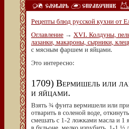
Рецепты блюд русской кухни от Е
Оглавление
→
XVI. Колдуны, пел
лазанки, макароны, сырники, клец
с мясным фаршем и яйцами.
Это интересно:
1709) Вермишель или л
и яйцами.
Взять ¾ фунта вермишели или п
отварить в соленой воде, откинут
смешать с 1-2 ложками масла и 1 
в бульоне, мелко изрубить. 1-1 ½