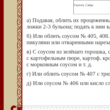
9 котлет, 2 яйца
а) Подавая, облить их процеженн
ложки 2-3 бульона; подать к ним к
б) Или облить соусом № 405, 408.
пикулями или отваренными нарез
в) С соусом из зелёнаго горошка,
с картофельным пюре, картоф. кро
с морковным соусом и т. д.
г) Или облить соусом № 407 с тр
д) Или соусом № 406 или кисло с