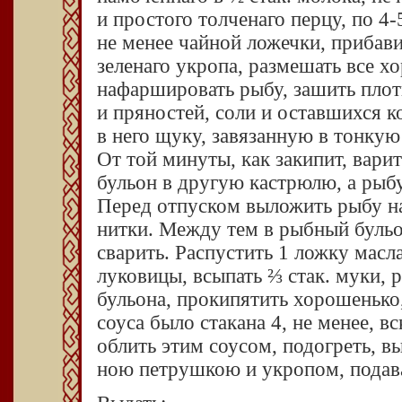
и простого толченаго перцу, по 4-
не менее чайной ложечки, прибави
зеленаго укропа, размешать все хо
нафаршировать рыбу, зашить плот
и пряностей, соли и оставшихся ко
в него щуку, завязанную в тонкую
От той минуты, как закипит, варить
бульон в другую кастрюлю, а рыбу
Перед отпуском выложить рыбу на 
нитки. Между тем в рыбный буль
сварить. Распустить 1 ложку масл
луковицы, всыпать ⅔ стак. муки, р
бульона, прокипятить хорошенько,
соуса было стакана 4, не менее, в
об­лить этим соусом, подогреть, в
ною петрушкою и укропом, подав