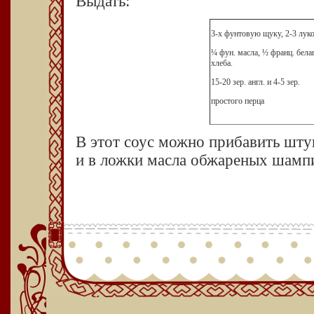
Выдать:
3-х фунтовую щуку, 2-3 лук
¼ фун. масла, ½ франц. бела
хлеба.
15-20 зер. англ. и 4-5 зер.
простого перца
В этот соус можно прибавить шту
и в ложки масла обжареных шамп