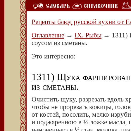
Рецепты блюд русской кухни от Е
Оглавление
→
IX. Рыбы
→
1311) 
соусом из сметаны.
Это интересно:
1311) Щука фаршированн
из сметаны.
Очистить щуку, разрезать вдоль х
чтобы не прорезать кожицы, голов
от костей, посолить, мелко изруб
и поджарен­ною в ½ ложке масла, 
намоченнаго в ½ стак. молока, пе