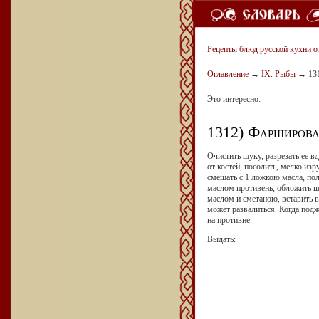
Рецепты блюд русской кухни о
Оглавление
→
IX. Рыбы
→
13
Это интересно:
1312) Фарширова
Очистить щуку, разрезать ее в
от костей, посолить, мелко и
смешать с 1 ложкою масла, пол
маслом противень, обложить щ
маслом и сметаною, вставить в 
может развалиться. Когда подж
на противне.
Выдать: