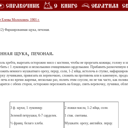
т Елены Молоховец, 1901 г.
12) Фаршированная щука, печоная.
нная щука, печоная.
доль хребта, вырезать осторожно мясо с костями, чтобы не прорезать кожицы; голову и х
зрубить с 1 луковицею и несколькими очищенными сардельками. Прибавить размоченную 
ожить немного мушкатнаго opеxy, перцу, соли, 1-2 яйца, истолочь в ступке, нафар­широв
уку лучинками, привязать их веревочкою, сложить на противень или в каменную, продо
печь и во время жаренья, не­сколько раз, полить этим соусом, но не так часто, как полив
арится с обеих сторон, осторожно переложить на блюдо, снять веревочку, лучинки, обл
3 ф. щуки, 1 луковицу.
2 ложки масла, 1-2 яйца, соли.
Зеленой петрушки, 6-7 сарделек.
1 стак. сметаны.
½ франц. белаго хлеба.
Мушкатн. opеxy, английск. перцу.