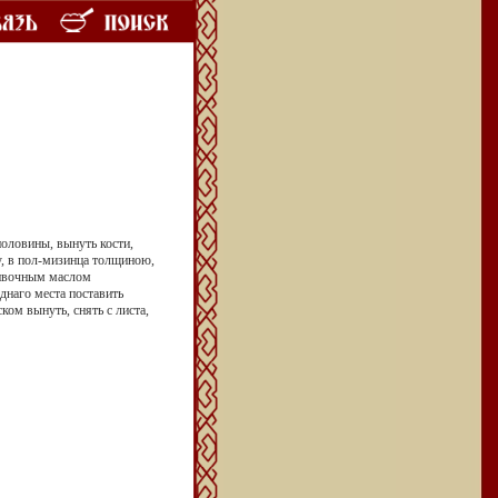
половины, вынуть кости,
ну, в пол-мизинца толщиною,
ливочным маслом
днаго места поставить
ом вынуть, снять с листа,