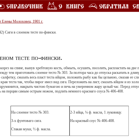
т Елены Молоховец, 1901 г.
42) Сиги в слоеном тесте по-фински.
еном тесте по-фински.
азрез на спине, вынув хребтовую кость, обмыть, осушить, посолить, распластать на две 
ежду тем приготовить слоеное тесто № 303. За полтора часа до отпуска раскатать в дли
салфетку, смазать весь пласт теста яйцом, положить рыбу как бы цельною, смазав ее с
края теста так, чтобы пирог имел вид сига. Переложить на лист, смазать яйцом и из холо
одрумянится, накрыть чистою бумагою и печь на умеренном жару целый час. Перед отпуск
ть на порции самым острым ножом, подлить немного краснаго соуса № 406-408.
На слоеное тесто № 303.
2-3 яйца, ¼ ф. масла, 1 луковицу.
3-х фунтоваго сига.
На красный соус № 406-408.
Стакан муки, ½ ф. масла.