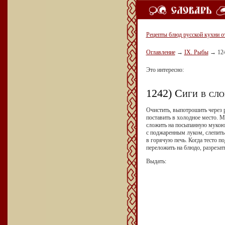
Рецепты блюд русской кухни о
Оглавление
→
IX. Рыбы
→
12
Это интересно:
1242) Сиги в сло
Очистить, выпотрошить через р
поставить в холодное место. М
сложить на посыпанную мукою 
с поджаренным луком, слепить 
в горячую печь. Когда тесто п
переложить на блюдо, разреза
Выдать: