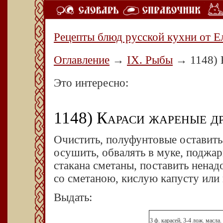
Рецепты блюд русской кухни от Е
Оглавление
→
IX. Рыбы
→
1148) 
Это интересно:
1148) Караси жареные др
Очистить, полуфунтовые оставить
осушить, обвалять в муке, поджар
стакана сметаны, поставить ненад
со сметаною, кислую капусту или
Выдать:
3 ф. карасей, 3-4 лож. масла.