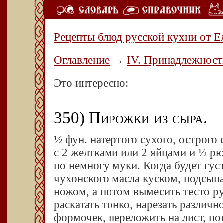
Рецепты блюд русской кухни от Е
Оглавление
→
IV. Принадлежност
Это интересно:
350) Пирожки из сыра.
½ фун. натертого сухого, острого 
с 2 желтками или 2 яйцами и ½ р
по немногу муки. Когда будет гус
чухонского масла куском, подсыпа
ножом, а потом вымесить тесто ру
раскатать тонко, нарезать разли
формочек, переложить на лист, п