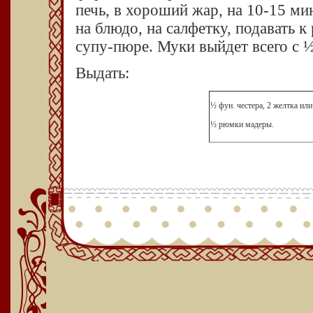
печь, в хороший жар, на 10-15 м
на блюдо, на салфетку, подавать к
супу-пюре. Муки выйдет всего с ½
Выдать:
½ фун. честера, 2 желтка или
½ рюмки мадеры.