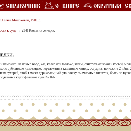
т Елены Молоховец, 1901 г.
ости к супу
→
234) Кнель из селедки.
ледки.
намочить на ночь в воде, чае, квасе или молоке, затем, очистить от кожи и костей, мел
ко изрубленною луковицею, переложить в каменную чашку, остудить, положить 2 яйца, 
еных сухарей, чтобы масса держалась; чайную ложку смачивать в кипяток, брать по кусоч
подавать в картофельном супе № 166.