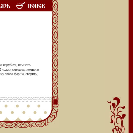
ко изрубить, немного
2 ложки сметаны, не­много
ку этого фарша, сварить,