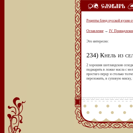
Рецепты блюд русской кухни о
Оглавление
→
IV. Принадлежн
Это интересно:
234) Кнель из се
2 хорошия шотландския селедки 
поджарить в ложке масла с мел
простаго перцу и столько толч
переложить, в суповую миску, 