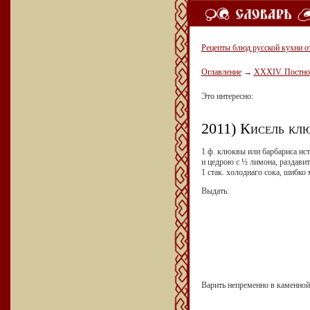
Рецепты блюд русской кухни о
Оглавление
→
ХХХIV. Постное
Это интересно:
2011) Кисель кл
1 ф. клюквы или барбариса ист
и цедрою с ½ лимона, раздавить
1 стак. холоднаго сока, шибко 
Выдать:
Варить непременно в каменной 