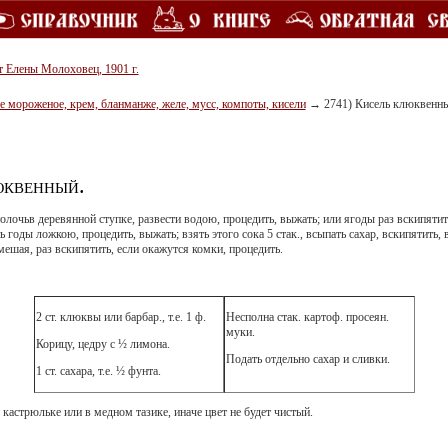
т Елены Молоховец, 1901 г.
 мороженое, крем, бланманже, желе, мусс, компоты, кисели
→
2741) Кисель клюквенн
юквенный.
олочьв деревянной ступке, развести водою, процедить, выжать; или ягоды раз вскипяти
 годы ложкою, процедить, выжать; взять этого сока 5 стак., всыпать сахар, вскипятить,
мешая, раз вскипятить, если окажутся комки, процедить.
2 ст. клюквы или барбар., т.е. 1 ф.
Несполна стак. картоф. просеян.
муки.
Корицу, цедру с ½ лимона.
Подать отдельно сахар и сливки.
1 ст. сахара, т.е. ½ фунта.
кастрюльке или в медном тазике, иначе цвет не будет чистый.