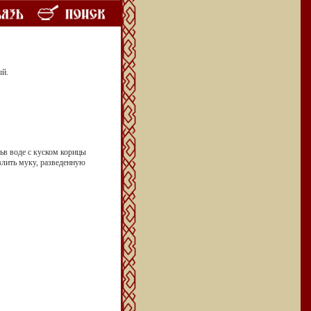
ый.
тьв воде с куском корицы
 влить муку, разведенную