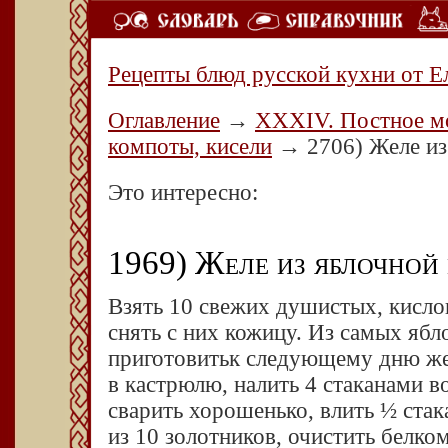
Рецепты блюд русской кухни от Е
Оглавление
→
ХХХIV. Постное мо
компоты, кисели
→
2706) Желе и
Это интересно:
1969) Желе из яблочной
Взять 10 свежих душистых, кисло
снять с них кожицу. Из самых ябл
приготовитьк следующему дню же
в кастрюлю, налить 4 стаканами в
сварить хорошенько, влить ½ стак
из 10 золотников, очистить белком