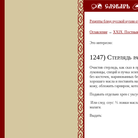
Рецепты блюд русской кухни о
Оглавление
→
XXIX. Постныя
Это интересно:
1247) Стерлядь р
Очистив стерлядь, как сказ в 
луковицы, специй и пучка зел
без косточек, маринованных бе
хорошаго масла и поставить на
кожу, обложить гарниром, кото
Подавать отдельно хрен с уксу
Или след. соус: ½ ложки масл
малаги.
Выдать: