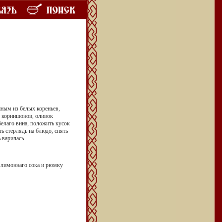
нным из белых кореньев,
о корнишонов, оливок
белаго вина, положить кусок
ь стерлядь на блюдо, снять
 варилась.
ь лимоннаго сока и рюмку