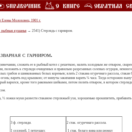
т Елены Молоховец, 1901 г.
 рыбныя кушанья
→
2541) Стерлядь с гарниром.
азварная с гарниром.
примечании, сложить ее в рыбный котел с решеткою, налить холодным же отваром, сваре
ени, положить к стерляди очищенных и правильно разрезанных соленых огурцов, немног
лых грибов и шинкованных белых кореньев; влить 2 стакана огуречнаго рассола, стакан 
 огонь; варить под крышкою; от минуты закипания варить ¼ часа. Тогда осторожно вынут
рый варился, кроме того раковыми шейками, потом полить отваром, в котором стерлядь
сом.
а, ½ ложки муки развести стаканом стерляжьей ухи, хорошенько прокипятить, прибавит
3 ф. стерляди.
2 стак. огуречнаго рассола.
1 селлерей, 1 петрушку.
1 стак. белаго вина или рюмку