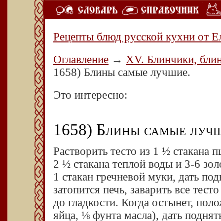
Рецепты блюд русской кухни от Е
Оглавление
→
XV. Блинчики, блин
1658) Блины самые лучшие.
Это интересно:
1658) Блины самые лучш
Растворить тесто из 1 ½ стакана 
2 ½ стакана теплой воды и 3-6 зо
1 стакан гречневой муки, дать под
затопится печь, заварить все тес
до гладкости. Когда остынет, поло
яйца, ⅛ фунта масла), дать поднят