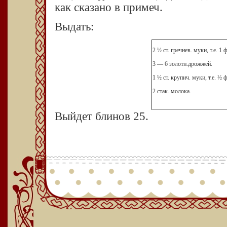
как сказано в примеч.
Выдать:
2 ½ ст. гречнев. муки, т.е. 1 ф
3 — 6 золотн.дрожжей.
1 ½ ст. крупич. муки, т.е. ½ ф
2 стак. молока.
Выйдет блинов 25.