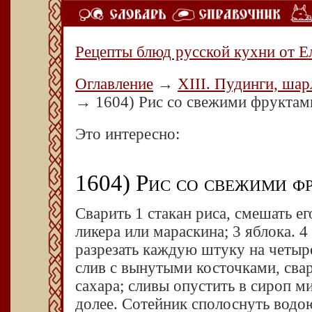
Рецепты блюд русской кухни от Е
Оглавление
→
XIII. Пудинги, шар
→
1604) Рис со свежими фруктам
Это интересно:
1604) Рис со свежими ф
Сварить 1 стакан риса, смешать е
ликера или мараскина; 3 яблока. 4
разрезать каждую штуку на четыр
слив с вынутыми косточками, свари
сахара; сливы опустить в сироп ми
долее. Сотейник сполоснуть водо