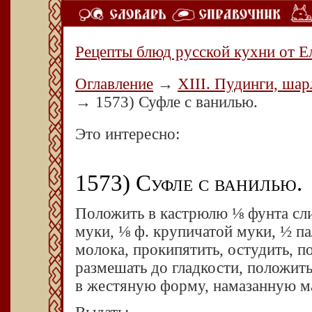
Рецепты блюд русской кухни от Е
Оглавление
→
XIII. Пудинги, шар
→
1573) Суфле с ванилью.
Это интересно:
1573) Суфле с ванилью.
Положить в кастрюлю ⅛ фунта сли
муки, ⅛ ф. крупичатой муки, ½ па
молока, прокипятить, остудить, по
размешать до гладкости, положить
в жестяную форму, намазанную ма