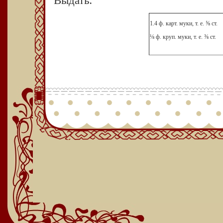
Выдать:
1.4 ф. карт. муки, т. е. ⅝ ст.
⅛ ф. круп. муки, т. е. ⅜ ст.