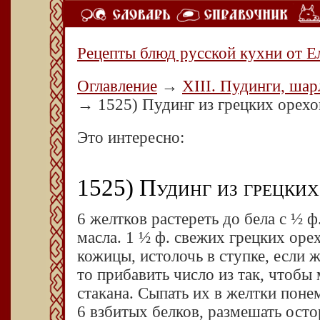
Рецепты блюд русской кухни от Е
Оглавление
→
XIII. Пудинги, шар
→
1525) Пудинг из грецких орехо
Это интересно:
1525) Пудинг из грецких
6 желтков растереть до бела с ½ 
масла. 1 ½ ф. свежих грецких оре
кожицы, истолочь в ступке, если 
то прибавить число из так, чтоб
стакана. Сыпать их в желтки понем
6 взбитых белков, размешать осто