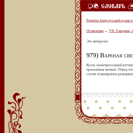
Рецепты блюд русской кухни о
Оглавление
→
VII. Говядина, 
Это интересно:
979) Вареная све
Кусок свежепросольной ветчины
прокалывая вилкою. Перед отп
случае огарнировать разварным