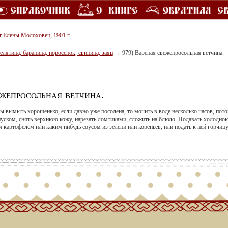
т Елены Молоховец, 1901 г.
телятина, баранина, поросенок, свинина, заяц
→
979) Вареная свежепросольная ветчина.
жепросольная ветчина.
 вымыть хорошенько, если давно уже посолена, то мочить в воде несколько часов, пото
уском, снять верхнюю кожу, нарезать ломтиками, сложить на блюдо. Подавать холодною
 картофелем или каким нибудь соусом из зелени или кореньев, или подать к ней горчицу,