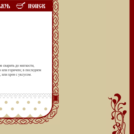
м сварить до мягкости,
 или горячею; в последнем
 или хрен с уксусом.