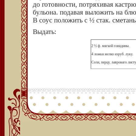
до готовности, потряхивая кастрю
бульона. подавая выложить на бл
В соус положить с ½ стак. сметаны
Выдать:
2 ½ ф. мягкой говядины.
4 ложки мелко изруб. луку.
Соли, перцу, лавроваго листу