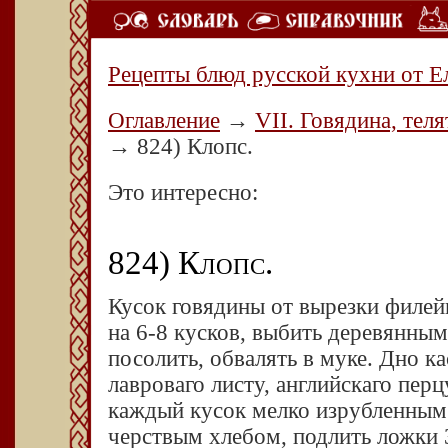
Рецепты блюд русской кухни от Е
Оглавление
→
VII. Говядина, теля
→
824) Клопс.
Это интересно:
824) Клопс.
Кусок говядины от вырезки филейн
на 6-8 кусков, выбить деревянны
посолить, обвалять в муке. Дно к
лавроваго листу, английскаго пер
каждый кусок мелко изрубленным 
черствым хлебом, подлить ложки