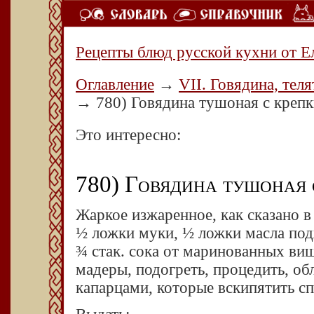
Рецепты блюд русской кухни от Е
Оглавление
→
VII. Говядина, теля
→
780) Говядина тушоная с креп
Это интересно:
780) Говядина тушоная 
Жаркое изжаренное, как сказано 
½ ложки муки, ½ ложки масла подж
¾ стак. сока от маринованных ви
мадеры, подогреть, процедить, об
капарцами, которые вскипятить спе