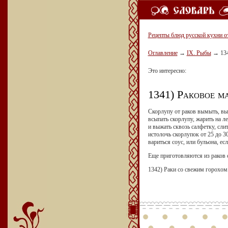
Рецепты блюд русской кухни о
Оглавление
→
IX. Рыбы
→
13
Это интересно:
1341) Раковое м
Скорлупу от раков вымыть, выте
всыпать скорлупу, жарить на ле
и выжать сквозь салфетку, слит
истолочь скорлупок от 25 до 30
вариться соус, или бульона, есл
Еще приготовляются из раков 
1342) Раки со свежим горохом