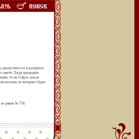
, распустить его в кастрюле,
о цвета. Тогда процедить
ление, то на ⅛ фун. масла
кан молока, из котораго будет
 из раков № 756.