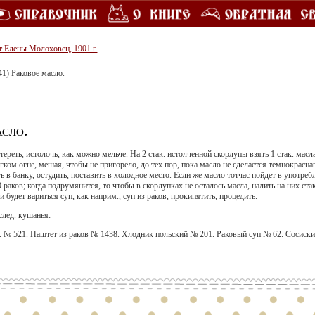
т Елены Молоховец, 1901 г.
41) Раковое масло.
асло.
реть, истолочь, как можно мельче. На 2 стак. истолченной скорлупы взять 1 стак. масла
гком огне, мешая, чтобы не пригорело, до тех пор, пока масло не сделается темнокраснаг
ь в банку, остудить, поставить в холодное место. Если же масло тотчас пойдет в употреб
 раков; когда подрумянится, то чтобы в скорлупках не осталось масла, налить на них ста
и будет вариться суп, как наприм., суп из раков, прокипятить, процедить.
след. кушанья:
. № 521. Паштет из раков № 1438. Хлодник польский № 201. Раковый суп № 62. Сосиски