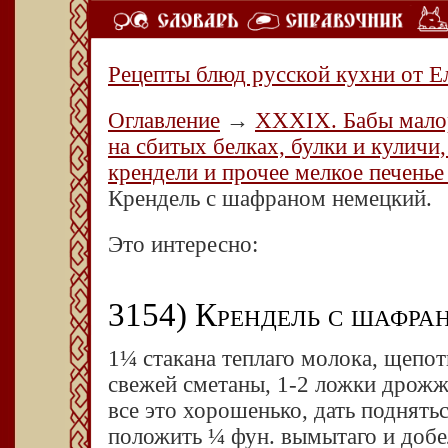
Рецепты блюд русской кухни от Е
Оглавление
→
XXXIX. Бабы малор
на сбитых белках, булки и куличи,
крендели и прочее мелкое печенье
Крендель с шафраном немецкий.
Это интересно:
3154) Крендель с шафра
1¼ стакана теплаго молока, щепот
свежей сметаны, 1-2 ложки дрожж
все это хорошенько, дать поднять
положить ¼ фун. вымытаго и добел